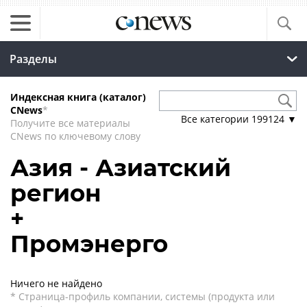
Разделы
Индексная книга (каталог)
CNews
*
Все категории
199124
▼
Получите все материалы
CNews по ключевому слову
Азия - Азиатский
регион
+
Промэнерго
Ничего не найдено
* Страница-профиль компании, системы (продукта или