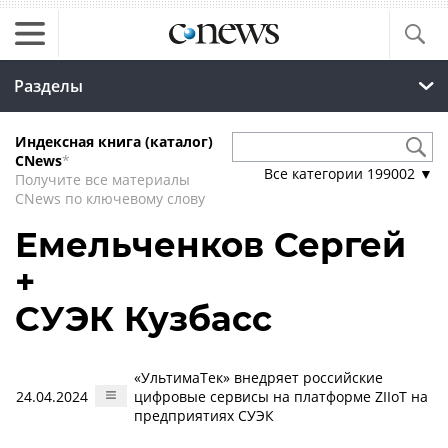
Разделы
Индексная книга (каталог)
CNews
*
Все категории
199002
▼
Получите все материалы
CNews по ключевому слову
Емельченков Сергей
+
СУЭК Кузбасс
«УльтимаТек» внедряет российские
24.04.2024
цифровые сервисы на платформе ZIIoT на
предприятиях СУЭК