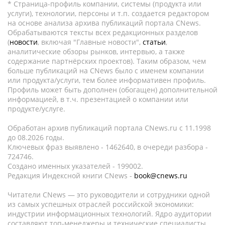
* Страница-профиль компании, системы (продукта или
услуги), технологии, персоны и т.п. создается редактором
на основе анализа архива публикаций портала CNews.
Обрабатываются тексты всех редакционных разделов
(
новости
, включая "Главные новости",
статьи
,
аналитические обзоры рынков, интервью, а также
содержание партнёрских проектов). Таким образом, чем
больше публикаций на CNews было с именем компании
или продукта/услуги, тем более информативен профиль.
Профиль может быть дополнен (обогащен) дополнительной
информацией, в т.ч. презентацией о компании или
продукте/услуге.
Обработан архив публикаций портала CNews.ru c 11.1998
до 08.2026 годы.
Ключевых фраз выявлено - 1462640, в очереди разбора -
724746.
Создано именных указателей - 199002.
Редакция Индексной книги CNews -
book@cnews.ru
Читатели CNews — это руководители и сотрудники одной
из самых успешных отраслей российской экономики:
индустрии информационных технологий. Ядро аудитории
составляют топ-менеджеры и технические специалисты