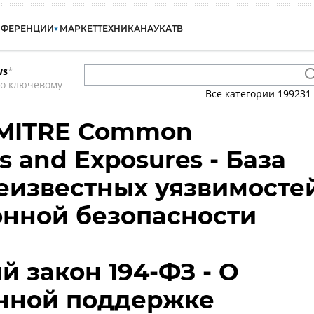
НФЕРЕНЦИИ
МАРКЕТ
ТЕХНИКА
НАУКА
ТВ
ws
*
по ключевому
Все категории
199231
 MITRE Common
es and Exposures - База
еизвестных уязвимосте
нной безопасности
 закон 194-ФЗ - О
енной поддержке