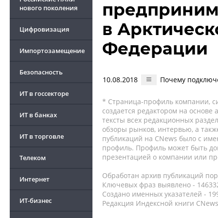
предприним
нового поколения
в Арктическ
Цифровизация
Федерации
Импортозамещение
Безопасность
10.08.2018
Почему подключ
ИТ в госсекторе
* Страница-профиль компании, сис
создается редактором на основе
ИТ в банках
тексты всех редакционных раздел
обзоры рынков, интервью, а такж
ИТ в торговле
публикаций на CNews было с име
профиль. Профиль может быть до
презентацией о компании или про
Телеком
Обработан архив публикаций порт
Интернет
Ключевых фраз выявлено - 146332
Создано именных указателей - 19
ИТ-бизнес
Редакция Индексной книги CNews