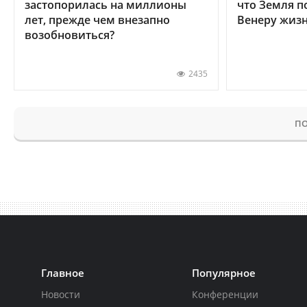
застопорилась на миллионы
что Земля п
лет, прежде чем внезапно
Венеру жиз
возобновиться?
2435
ПО
Главное
Популярное
Новости
Конференции