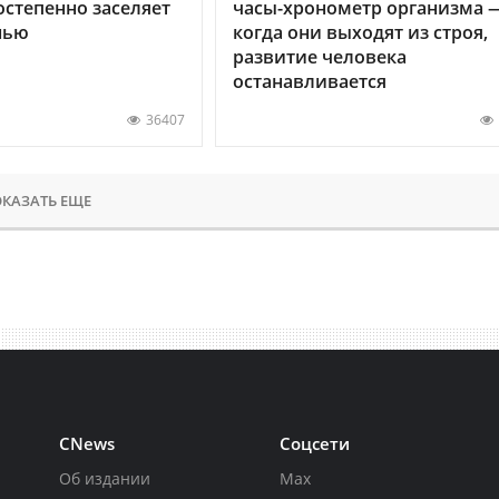
остепенно заселяет
часы-хронометр организма 
нью
когда они выходят из строя,
развитие человека
останавливается
36407
КАЗАТЬ ЕЩЕ
CNews
Соцсети
Об издании
Max