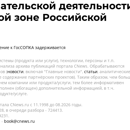
ательской деятельност
ой зоне Российской
ение к ГосСОПКА задерживается
темы (продукта или услуги), технологии, персоны и т.п.
 анализа архива публикаций портала CNews. Обрабатываются
ов (
новости
, включая "Главные новости",
статьи
, аналитически
е содержание партнёрских проектов). Таким образом, чем боль
нем компании или продукта/услуги, тем более информативен
полнен (обогащен) дополнительной информацией, в т.ч.
дукте/услуге.
ала CNews.ru c 11.1998 до 08.2026 годы.
8, в очереди разбора - 724413.
9231.
 -
book@cnews.ru