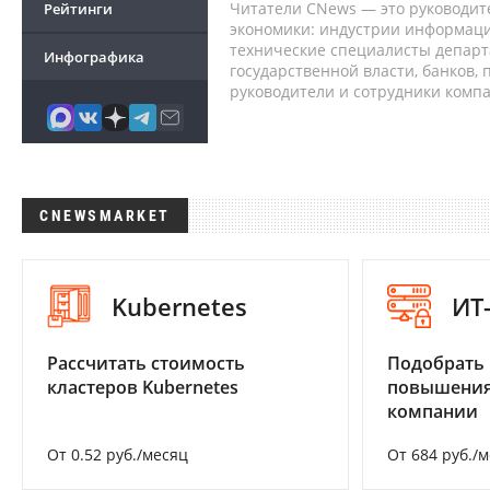
Читатели CNews — это руководит
Рейтинги
экономики: индустрии информаци
технические специалисты депар
Инфографика
государственной власти, банков,
руководители и сотрудники комп
CNEWSMARKET
Kubernetes
ИТ
Рассчитать стоимость
Подобрать
кластеров Kubernetes
повышения
компании
От 0.52 руб./месяц
От 684 руб./