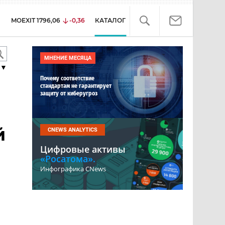
MOEXIT
1796,06
-0,36
КАТАЛОГ
МНЕНИЕ МЕСЯЦА
▼
Почему соответствие
стандартам не гарантирует
защиту от киберугроз
й
CNEWS ANALYTICS
Цифровые активы
«Росатома».
Инфографика CNews