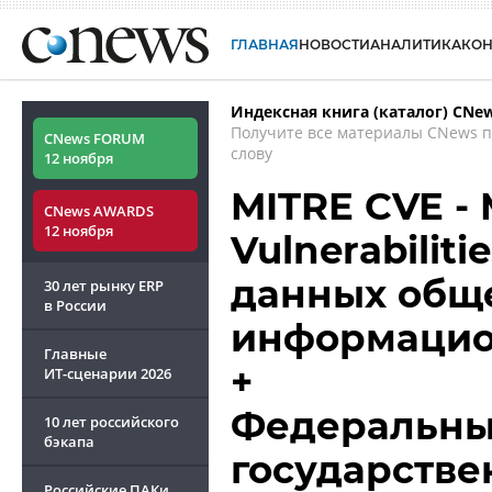
ГЛАВНАЯ
НОВОСТИ
АНАЛИТИКА
КО
Индексная книга (каталог) CNe
Получите все материалы CNews 
CNews FORUM
слову
12 ноября
MITRE CVE -
CNews AWARDS
12 ноября
Vulnerabiliti
данных общ
30 лет рынку ERP
в России
информацио
Главные
+
ИТ-сценарии
2026
Федеральный
10 лет российского
бэкапа
государств
Российские ПАКи