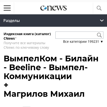
Разделы
Индексная книга (каталог)
CNews
*
Все категории
199231
▼
Получите все материалы
CNews по ключевому слову
ВымпелКом - Билайн
- Beeline - Вымпел-
Коммуникации
+
Магрилов Михаил