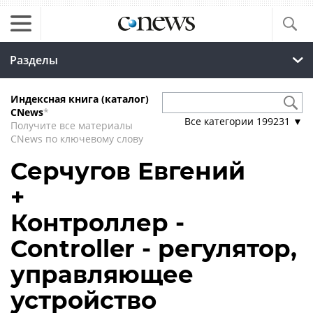
Разделы
Индексная книга (каталог)
CNews
*
Все категории
199231
▼
Получите все материалы
CNews по ключевому слову
Серчугов Евгений
+
Контроллер -
Controller - регулятор,
управляющее
устройство