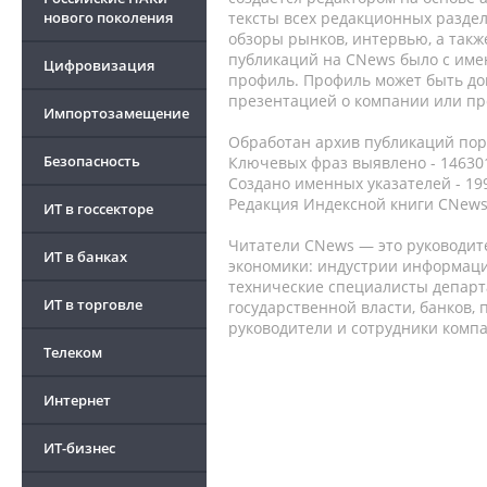
нового поколения
тексты всех редакционных раздел
обзоры рынков, интервью, а такж
публикаций на CNews было с име
Цифровизация
профиль. Профиль может быть до
презентацией о компании или про
Импортозамещение
Обработан архив публикаций порт
Безопасность
Ключевых фраз выявлено - 146301
Создано именных указателей - 19
Редакция Индексной книги CNews
ИТ в госсекторе
Читатели CNews — это руководит
ИТ в банках
экономики: индустрии информаци
технические специалисты депар
ИТ в торговле
государственной власти, банков,
руководители и сотрудники комп
Телеком
Интернет
ИТ-бизнес