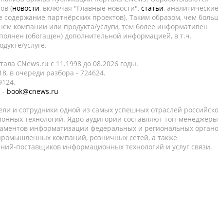
ов (
новости
, включая "Главные новости",
статьи
, аналитически
е содержание партнёрских проектов). Таким образом, чем боль
нем компании или продукта/услуги, тем более информативен
полнен (обогащен) дополнительной информацией, в т.ч.
дукте/услуге.
ала CNews.ru c 11.1998 до 08.2026 годы.
8, в очереди разбора - 724624.
9124.
 -
book@cnews.ru
ели и сотрудники одной из самых успешных отраслей российск
онных технологий. Ядро аудитории составляют топ-менеджеры
таментов информатизации федеральных и региональных орган
 промышленных компаний, розничных сетей, а также
аний-поставщиков информационных технологий и услуг связи.