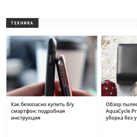
ТЕХНИКА
Как безопасно купить б/у
Обзор пылес
смартфон: подробная
AquaCycle Pr
инструкция
уборка без 