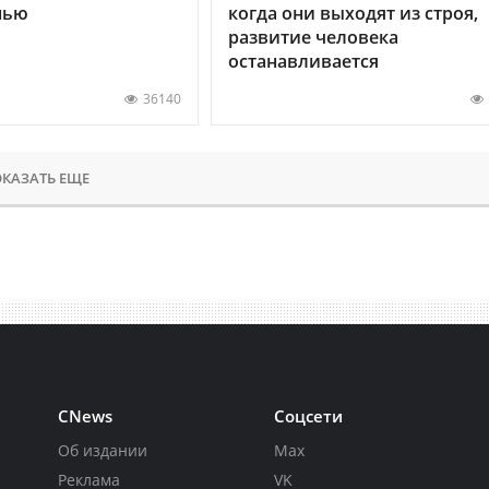
нью
когда они выходят из строя,
развитие человека
останавливается
36140
КАЗАТЬ ЕЩЕ
CNews
Соцсети
Об издании
Max
Реклама
VK