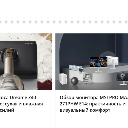
оса Dreame Z40
Обзор монитора MSI PRO MA
o: сухая и влажная
271PHW E14: практичность и
усилий
визуальный комфорт