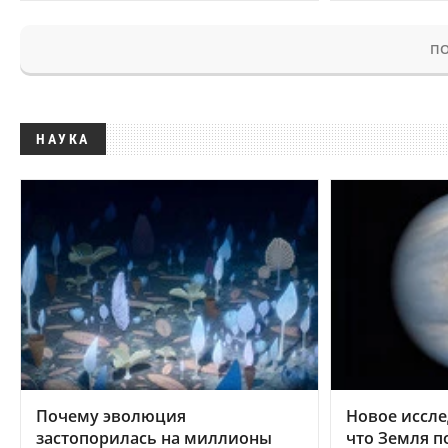
ПО
НАУКА
Почему эволюция
Новое иссле
застопорилась на миллионы
что Земля п