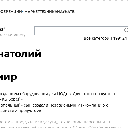
НФЕРЕНЦИИ
МАРКЕТ
ТЕХНИКА
НАУКА
ТВ
ws
*
по ключевому
Все категории
199124
натолий
мир
созданием оборудования для ЦОДов. Для этого она купила
«КБ Борей»
 «опальный» сын создали независимую ИТ-компанию с
ссийским продуктом»
темы (продукта или услуги), технологии, персоны и т.п.
 анализа архива публикаций портала CNews. Обрабатываются