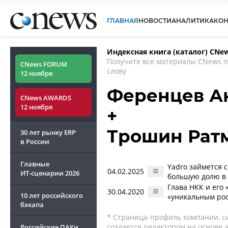
ГЛАВНАЯ
НОВОСТИ
АНАЛИТИКА
КО
Индексная книга (каталог) CNe
Получите все материалы CNews 
CNews FORUM
слову
12 ноября
Ференцев А
CNews AWARDS
12 ноября
+
Трошин Рат
30 лет рынку ERP
в России
Главные
Yadro займется 
04.02.2025
ИТ-сценарии
2026
большую долю в 
Глава НКК и его
30.04.2020
10 лет российского
«уникальным ро
бэкапа
* Страница-профиль компании, сис
создается редактором на основе
Российские ПАКи