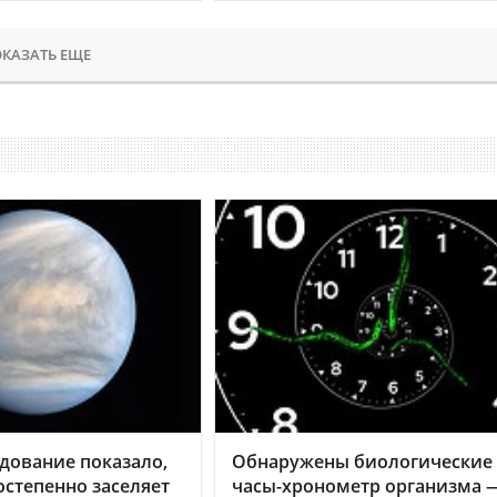
КАЗАТЬ ЕЩЕ
дование показало,
Обнаружены биологические
остепенно заселяет
часы-хронометр организма 