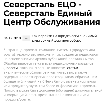
Северсталь ЕЦО -
Северсталь Единый
Центр Обслуживания
Как перейти на юридически значимый
04.12.2018
электронный документооборот
* Страница-профиль компании, системы (продукта или
услуги), технологии, персоны и т.п. создается редактором
на основе анализа архива публикаций портала CNews.
Обрабатываются тексты всех редакционных разделов
(
новости
, включая "Главные новости",
статьи
,
аналитические обзоры рынков, интервью, а также
содержание партнёрских проектов). Таким образом, чем
больше публикаций на CNews было с именем компании
или продукта/услуги, тем более информативен профиль.
Профиль может быть дополнен (обогащен) дополнительной
информацией, в т.ч. презентацией о компании или
продукте/услуге.