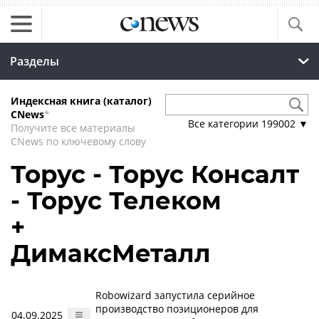
Разделы
Индексная книга (каталог)
CNews
*
Все категории
199002
▼
Получите все материалы
CNews по ключевому слову
Торус - Торус Консалт
- Торус Телеком
+
ДимаксМеталл
Robowizard запустила серийное
производство позиционеров для
04.09.2025