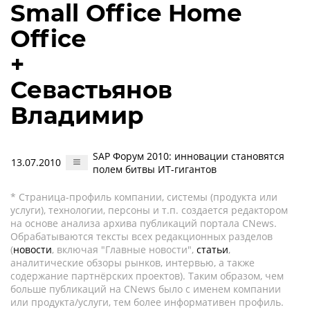
Small Office Home
Office
+
Севастьянов
Владимир
SAP Форум 2010: инновации становятся
13.07.2010
полем битвы ИТ-гигантов
* Страница-профиль компании, системы (продукта или
услуги), технологии, персоны и т.п. создается редактором
на основе анализа архива публикаций портала CNews.
Обрабатываются тексты всех редакционных разделов
(
новости
, включая "Главные новости",
статьи
,
аналитические обзоры рынков, интервью, а также
содержание партнёрских проектов). Таким образом, чем
больше публикаций на CNews было с именем компании
или продукта/услуги, тем более информативен профиль.