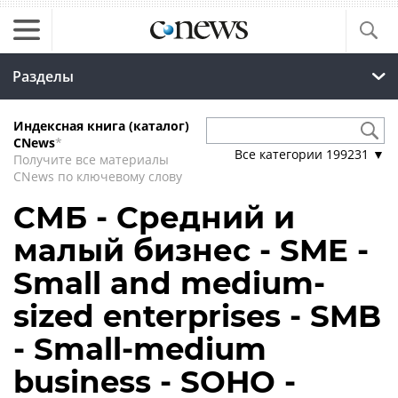
Разделы
Индексная книга (каталог)
CNews
*
Все категории
199231
▼
Получите все материалы
CNews по ключевому слову
СМБ - Средний и
малый бизнес - SME -
Small and medium-
sized enterprises - SMB
- Small-medium
business - SOHO -