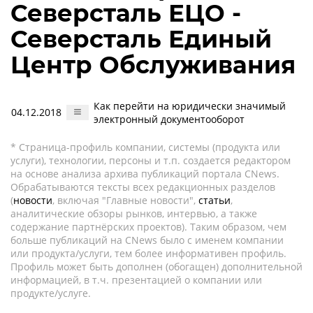
Северсталь ЕЦО -
Северсталь Единый
Центр Обслуживания
Как перейти на юридически значимый
04.12.2018
электронный документооборот
* Страница-профиль компании, системы (продукта или
услуги), технологии, персоны и т.п. создается редактором
на основе анализа архива публикаций портала CNews.
Обрабатываются тексты всех редакционных разделов
(
новости
, включая "Главные новости",
статьи
,
аналитические обзоры рынков, интервью, а также
содержание партнёрских проектов). Таким образом, чем
больше публикаций на CNews было с именем компании
или продукта/услуги, тем более информативен профиль.
Профиль может быть дополнен (обогащен) дополнительной
информацией, в т.ч. презентацией о компании или
продукте/услуге.