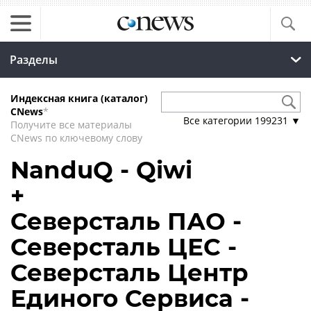
Разделы
Индексная книга (каталог)
CNews
*
Все категории
199231
▼
Получите все материалы
CNews по ключевому слову
NanduQ - Qiwi
+
Северсталь ПАО -
Северсталь ЦЕС -
Северсталь Центр
Единого Сервиса -