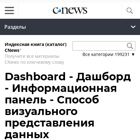
Разделы
Индексная книга (каталог)
CNews
*
Все категории
199231
▼
Получите все материалы
CNews по ключевому слову
Dashboard - Дашборд
- Информационная
панель - Способ
визуального
представления
данных