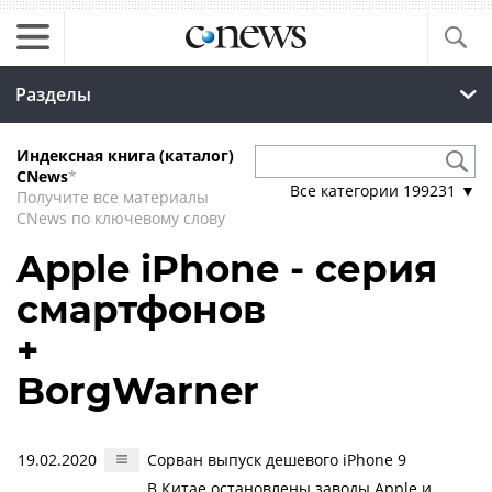
Разделы
Индексная книга (каталог)
CNews
*
Все категории
199231
▼
Получите все материалы
CNews по ключевому слову
Apple iPhone - серия
смартфонов
+
BorgWarner
19.02.2020
Сорван выпуск дешевого iPhone 9
В Китае остановлены заводы Apple и