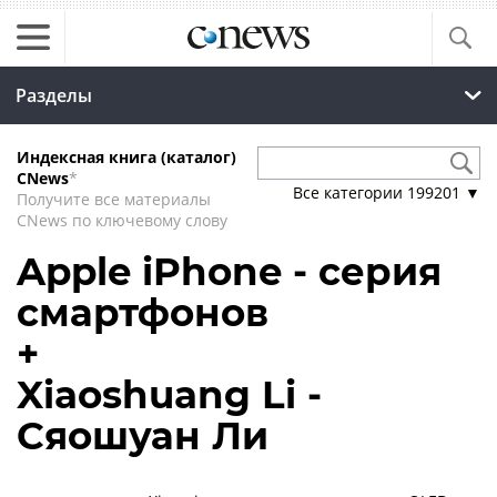
Разделы
Индексная книга (каталог)
CNews
*
Все категории
199201
▼
Получите все материалы
CNews по ключевому слову
Apple iPhone - серия
смартфонов
+
Xiaoshuang Li -
Сяошуан Ли