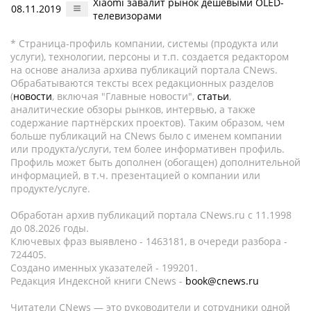
Xiaomi завалит рынок дешевыми OLED-
08.11.2019
телевизорами
* Страница-профиль компании, системы (продукта или
услуги), технологии, персоны и т.п. создается редактором
на основе анализа архива публикаций портала CNews.
Обрабатываются тексты всех редакционных разделов
(
новости
, включая "Главные новости",
статьи
,
аналитические обзоры рынков, интервью, а также
содержание партнёрских проектов). Таким образом, чем
больше публикаций на CNews было с именем компании
или продукта/услуги, тем более информативен профиль.
Профиль может быть дополнен (обогащен) дополнительной
информацией, в т.ч. презентацией о компании или
продукте/услуге.
Обработан архив публикаций портала CNews.ru c 11.1998
до 08.2026 годы.
Ключевых фраз выявлено - 1463181, в очереди разбора -
724405.
Создано именных указателей - 199201.
Редакция Индексной книги CNews -
book@cnews.ru
Читатели CNews — это руководители и сотрудники одной