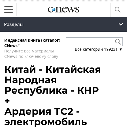
Разделы
Индексная книга (каталог)
CNews
*
Все категории
199231
▼
Получите все материалы
CNews по ключевому слову
Китай - Китайская
Народная
Республика - КНР
+
Ардерия ТС2 -
электромобиль