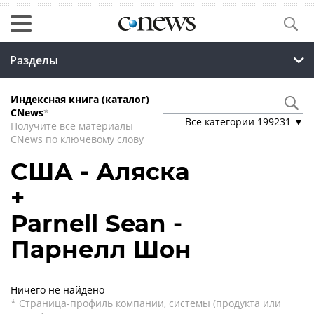
Разделы
Индексная книга (каталог)
CNews
*
Все категории
199231
▼
Получите все материалы
CNews по ключевому слову
США - Аляска
+
Parnell Sean -
Парнелл Шон
Ничего не найдено
* Страница-профиль компании, системы (продукта или