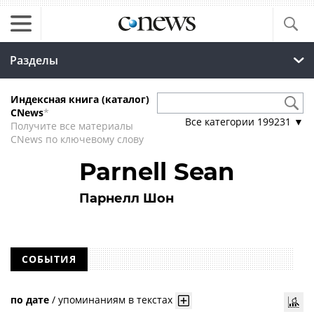
Разделы
Индексная книга (каталог)
CNews
*
Все категории
199231
▼
Получите все материалы
CNews по ключевому слову
Parnell Sean
Парнелл Шон
СОБЫТИЯ
по дате
/
упоминаниям в текстах