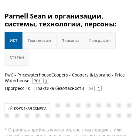
Parnell Sean и организации,
системы, технологии, персоны:
ИКТ
Технологии
Персоны
География
Статьи
PwC - PricewaterhouseCoopers - Coopers & Lybrand - Price
Waterhouse
701
1
Прогресс ГК - Практика безопасности
54
1
КОРОТКАЯ ССЫЛКА
* Страница-профиль компании, системы (продукта или
услуги), технологии, персоны и т.п. создается редактором