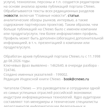
услуги), технологии, персоны и т.п. создается редактором
на основе анализа архива публикаций портала CNews.
Обрабатываются тексты всех редакционных разделов
(
новости
, включая "Главные новости",
статьи
,
аналитические обзоры рынков, интервью, а также
содержание партнёрских проектов). Таким образом, чем
больше публикаций на CNews было с именем компании
или продукта/услуги, тем более информативен профиль.
Профиль может быть дополнен (обогащен) дополнительной
информацией, в т.ч. презентацией о компании или
продукте/услуге.
Обработан архив публикаций портала CNews.ru c 11.1998
до 08.2026 годы.
Ключевых фраз выявлено - 1462640, в очереди разбора -
724746.
Создано именных указателей - 199002.
Редакция Индексной книги CNews -
book@cnews.ru
Читатели CNews — это руководители и сотрудники одной
из самых успешных отраслей российской экономики:
индустрии информационных технологий. Ядро аудитории
составляют топ-менеджеры и технические специалисты
департаментов информатизации федеральных и