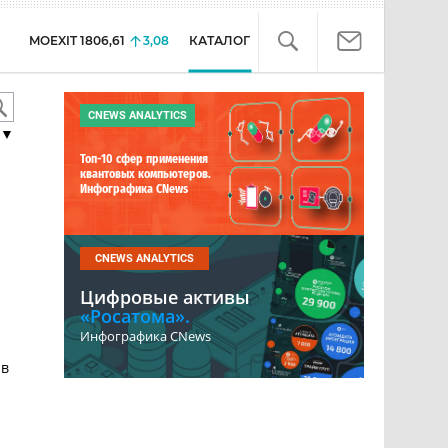
MOEXIT
1806,61
3,08
КАТАЛОГ
CNEWS ANALYTICS
▼
Топ-10 сфер применения
квантовых компьютеров.
Инфографика CNews
CNEWS ANALYTICS
Цифровые активы
«Росатома».
Инфографика CNews
 в