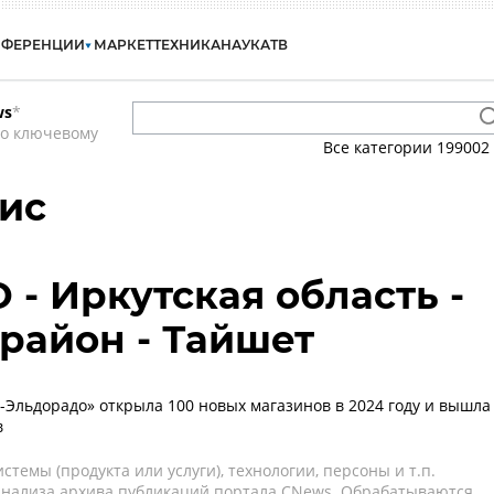
НФЕРЕНЦИИ
МАРКЕТ
ТЕХНИКА
НАУКА
ТВ
ws
*
по ключевому
Все категории
199002
ис
 - Иркутская область -
район - Тайшет
-Эльдорадо» открыла 100 новых магазинов в 2024 году и вышла
в
темы (продукта или услуги), технологии, персоны и т.п.
 анализа архива публикаций портала CNews. Обрабатываются