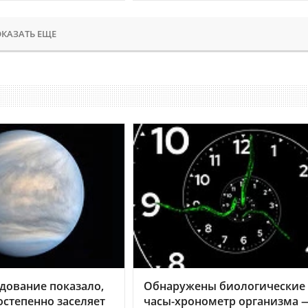
КАЗАТЬ ЕЩЕ
дование показало,
Обнаружены биологические
остепенно заселяет
часы-хронометр организма 