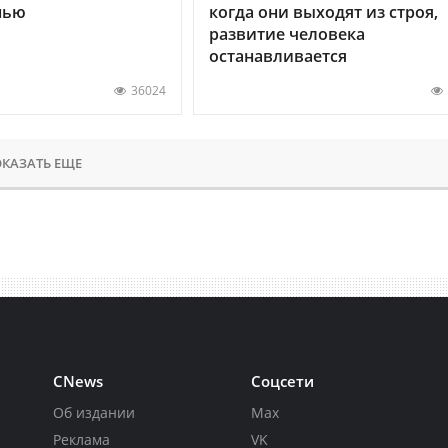
нью
когда они выходят из строя,
развитие человека
останавливается
36024
КАЗАТЬ ЕЩЕ
CNews
Соцсети
Об издании
Max
Реклама
VK