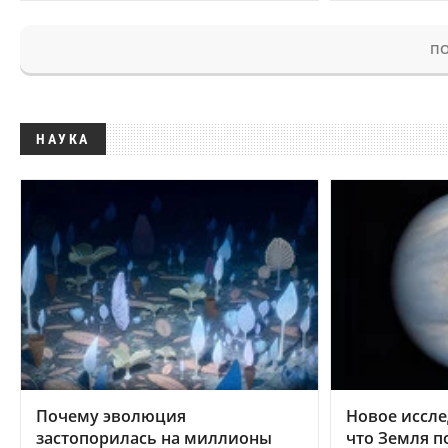
ПО
НАУКА
Почему эволюция
Новое иссле
застопорилась на миллионы
что Земля п