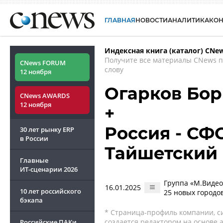
ГЛАВНАЯ
НОВОСТИ
АНАЛИТИКА
КО
Индексная книга (каталог) CNe
Получите все материалы CNews 
CNews FORUM
слову
12 ноября
Огарков Бор
CNews AWARDS
12 ноября
+
Россия - СФО
30 лет рынку ERP
в России
Тайшетский 
Главные
ИТ-сценарии
2026
Группа «М.Видео
16.01.2025
10 лет российского
25 новых городо
бэкапа
* Страница-профиль компании, сис
создается редактором на основе
Российские ПАКи