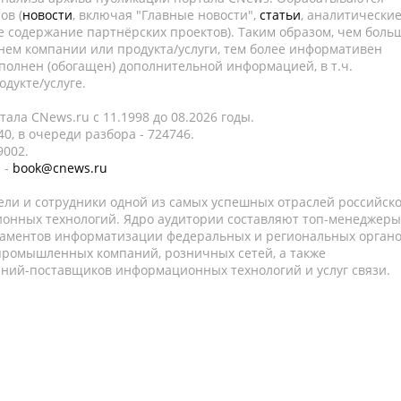
ов (
новости
, включая "Главные новости",
статьи
, аналитически
е содержание партнёрских проектов). Таким образом, чем боль
нем компании или продукта/услуги, тем более информативен
полнен (обогащен) дополнительной информацией, в т.ч.
дукте/услуге.
ала CNews.ru c 11.1998 до 08.2026 годы.
0, в очереди разбора - 724746.
9002.
 -
book@cnews.ru
ели и сотрудники одной из самых успешных отраслей российск
онных технологий. Ядро аудитории составляют топ-менеджеры
таментов информатизации федеральных и региональных орган
 промышленных компаний, розничных сетей, а также
аний-поставщиков информационных технологий и услуг связи.