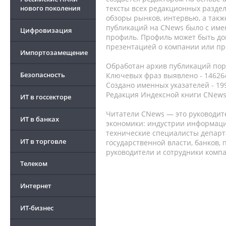
нового поколения
тексты всех редакционных раздел
обзоры рынков, интервью, а такж
публикаций на CNews было с име
Цифровизация
профиль. Профиль может быть до
презентацией о компании или про
Импортозамещение
Обработан архив публикаций порт
Безопасность
Ключевых фраз выявлено - 146264
Создано именных указателей - 19
Редакция Индексной книги CNews
ИТ в госсекторе
Читатели CNews — это руководит
ИТ в банках
экономики: индустрии информаци
технические специалисты депар
ИТ в торговле
государственной власти, банков,
руководители и сотрудники комп
Телеком
Интернет
ИТ-бизнес