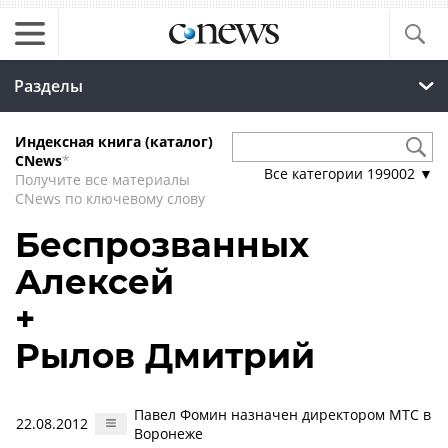
Разделы
Индексная книга (каталог)
CNews
*
Все категории
199002
▼
Получите все материалы
CNews по ключевому слову
Беспрозванных
Алексей
+
Рылов Дмитрий
Павел Фомин назначен директором МТС в
22.08.2012
Воронеже