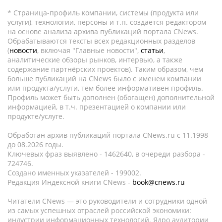
* Страница-профиль компании, системы (продукта или
услуги), технологии, персоны и т.п. создается редактором
на основе анализа архива публикаций портала CNews.
Обрабатываются тексты всех редакционных разделов
(
новости
, включая "Главные новости",
статьи
,
аналитические обзоры рынков, интервью, а также
содержание партнёрских проектов). Таким образом, чем
больше публикаций на CNews было с именем компании
или продукта/услуги, тем более информативен профиль.
Профиль может быть дополнен (обогащен) дополнительной
информацией, в т.ч. презентацией о компании или
продукте/услуге.
Обработан архив публикаций портала CNews.ru c 11.1998
до 08.2026 годы.
Ключевых фраз выявлено - 1462640, в очереди разбора -
724746.
Создано именных указателей - 199002.
Редакция Индексной книги CNews -
book@cnews.ru
Читатели CNews — это руководители и сотрудники одной
из самых успешных отраслей российской экономики:
индустрии информационных технологий. Ядро аудитории