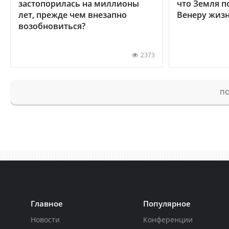
застопорилась на миллионы
что Земля п
лет, прежде чем внезапно
Венеру жиз
возобновиться?
2373
ПО
Главное
Популярное
Новости
Конференции