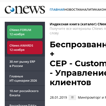
ГЛАВНАЯ
НОВОСТИ
АНАЛИТИКА
КО
Индексная книга (каталог) CNe
Получите все материалы CNews 
CNews FORUM
слову
12 ноября
Беспрозван
CNews AWARDS
12 ноября
+
CEP - Custo
30 лет рынку ERP
в России
- Управлени
Главные
клиентов
ИТ-сценарии
2026
10 лет российского
бэкапа
28.01.2019
Минпромторг и 
Российские ПАКи