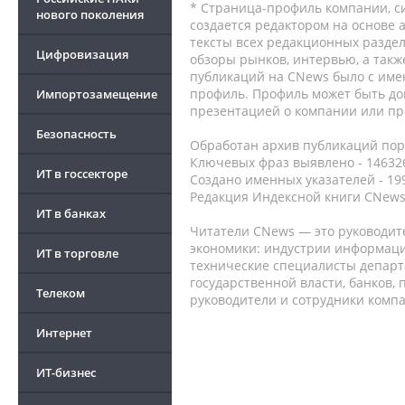
* Страница-профиль компании, сис
нового поколения
создается редактором на основе
тексты всех редакционных раздел
Цифровизация
обзоры рынков, интервью, а такж
публикаций на CNews было с име
профиль. Профиль может быть до
Импортозамещение
презентацией о компании или про
Безопасность
Обработан архив публикаций порт
Ключевых фраз выявлено - 146326
ИТ в госсекторе
Создано именных указателей - 19
Редакция Индексной книги CNews
ИТ в банках
Читатели CNews — это руководит
экономики: индустрии информаци
ИТ в торговле
технические специалисты депар
государственной власти, банков,
Телеком
руководители и сотрудники комп
Интернет
ИТ-бизнес