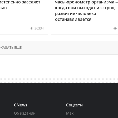
остепенно заселяет
часы-хронометр организма 
нью
когда они выходят из строя,
развитие человека
останавливается
36334
КАЗАТЬ ЕЩЕ
CNews
Соцсети
Об издании
Max