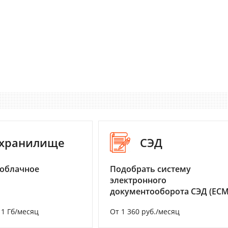
-хранилище
СЭД
 облачное
Подобрать систему
электронного
документооборота СЭД (ECM
а 1 Гб/месяц
От 1 360 руб./месяц