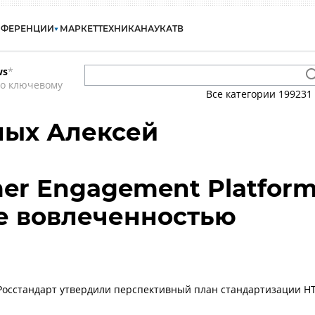
НФЕРЕНЦИИ
МАРКЕТ
ТЕХНИКА
НАУКА
ТВ
ws
*
по ключевому
Все категории
199231
ных Алексей
mer Engagement Platfor
е вовлеченностью
Росстандарт утвердили перспективный план стандартизации Н