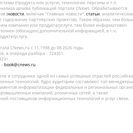
темы (продукта или услуги), технологии, персоны и т.п.
 анализа архива публикаций портала CNews. Обрабатываются
ов (
новости
, включая "Главные новости",
статьи
, аналитически
е содержание партнёрских проектов). Таким образом, чем боль
нем компании или продукта/услуги, тем более информативен
полнен (обогащен) дополнительной информацией, в т.ч.
дукте/услуге.
ала CNews.ru c 11.1998 до 08.2026 годы.
6, в очереди разбора - 724351.
9231.
 -
book@cnews.ru
ели и сотрудники одной из самых успешных отраслей российск
онных технологий. Ядро аудитории составляют топ-менеджеры
таментов информатизации федеральных и региональных орган
 промышленных компаний, розничных сетей, а также
аний-поставщиков информационных технологий и услуг связи.