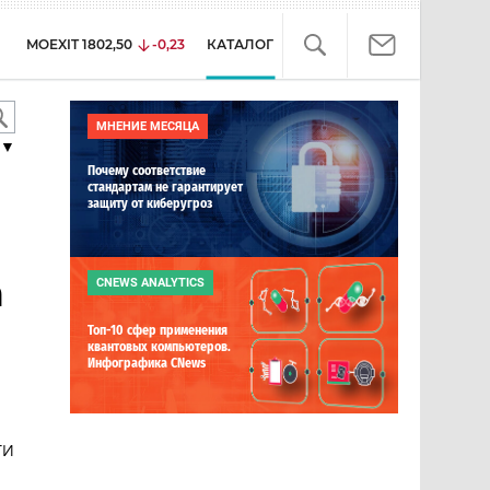
MOEXIT
1802,50
-0,23
КАТАЛОГ
МНЕНИЕ МЕСЯЦА
▼
Почему соответствие
стандартам не гарантирует
защиту от киберугроз
m
CNEWS ANALYTICS
Топ-10 сфер применения
квантовых компьютеров.
Инфографика CNews
ТИ