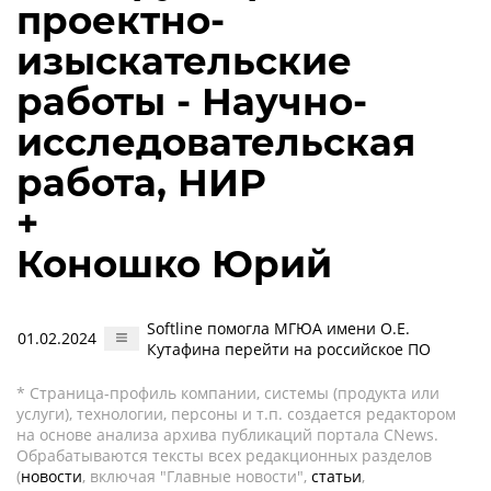
проектно-
изыскательские
работы - Научно-
исследовательская
работа, НИР
+
Коношко Юрий
Softline помогла МГЮА имени О.Е.
01.02.2024
Кутафина перейти на российское ПО
* Страница-профиль компании, системы (продукта или
услуги), технологии, персоны и т.п. создается редактором
на основе анализа архива публикаций портала CNews.
Обрабатываются тексты всех редакционных разделов
(
новости
, включая "Главные новости",
статьи
,