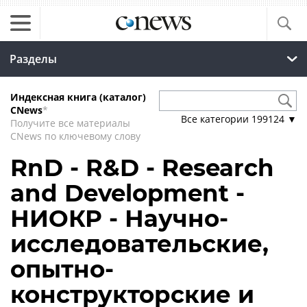
Разделы
Индексная книга (каталог)
CNews
*
Все категории
199124
▼
Получите все материалы
CNews по ключевому слову
RnD - R&D - Research
and Development -
НИОКР - Научно-
исследовательские,
опытно-
конструкторские и