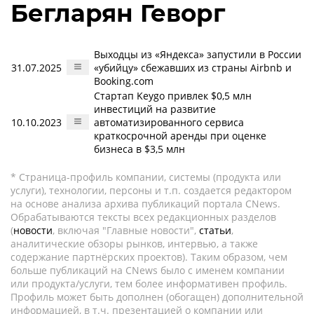
Бегларян Геворг
Выходцы из «Яндекса» запустили в России
31.07.2025
«убийцу» сбежавших из страны Airbnb и
Booking.com
Стартап Keygo привлек $0,5 млн
инвестиций на развитие
10.10.2023
автоматизированного сервиса
краткосрочной аренды при оценке
бизнеса в $3,5 млн
* Страница-профиль компании, системы (продукта или
услуги), технологии, персоны и т.п. создается редактором
на основе анализа архива публикаций портала CNews.
Обрабатываются тексты всех редакционных разделов
(
новости
, включая "Главные новости",
статьи
,
аналитические обзоры рынков, интервью, а также
содержание партнёрских проектов). Таким образом, чем
больше публикаций на CNews было с именем компании
или продукта/услуги, тем более информативен профиль.
Профиль может быть дополнен (обогащен) дополнительной
информацией, в т.ч. презентацией о компании или