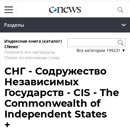
Разделы
Индексная книга (каталог)
CNews
*
Все категории
199231
▼
Получите все материалы
CNews по ключевому слову
СНГ - Содружество
Независимых
Государств - CIS - The
Commonwealth of
Independent States
+