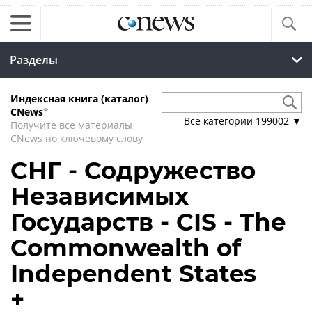
Разделы
Индексная книга (каталог)
CNews
*
Все категории
199002
▼
Получите все материалы
CNews по ключевому слову
СНГ - Содружество
Независимых
Государств - CIS - The
Commonwealth of
Independent States
+