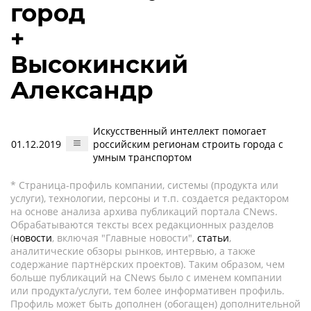
город
+
Высокинский
Александр
Искусственный интеллект помогает
01.12.2019
российским регионам строить города с
умным транспортом
* Страница-профиль компании, системы (продукта или
услуги), технологии, персоны и т.п. создается редактором
на основе анализа архива публикаций портала CNews.
Обрабатываются тексты всех редакционных разделов
(
новости
, включая "Главные новости",
статьи
,
аналитические обзоры рынков, интервью, а также
содержание партнёрских проектов). Таким образом, чем
больше публикаций на CNews было с именем компании
или продукта/услуги, тем более информативен профиль.
Профиль может быть дополнен (обогащен) дополнительной