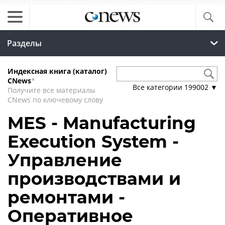
Разделы
Индексная книга (каталог)
CNews
*
Все категории
199002
▼
Получите все материалы
CNews по ключевому слову
MES - Manufacturing
Execution System -
Управление
производствами и
ремонтами -
Оперативное