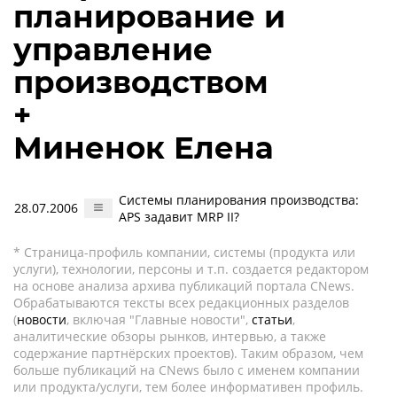
планирование и
управление
производством
+
Миненок Елена
Системы планирования производства:
28.07.2006
APS задавит MRP II?
* Страница-профиль компании, системы (продукта или
услуги), технологии, персоны и т.п. создается редактором
на основе анализа архива публикаций портала CNews.
Обрабатываются тексты всех редакционных разделов
(
новости
, включая "Главные новости",
статьи
,
аналитические обзоры рынков, интервью, а также
содержание партнёрских проектов). Таким образом, чем
больше публикаций на CNews было с именем компании
или продукта/услуги, тем более информативен профиль.