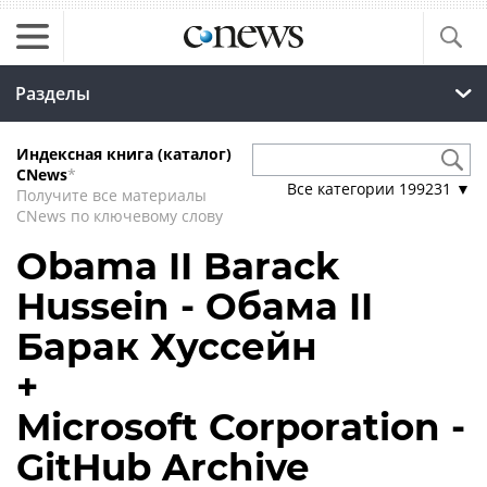
Разделы
Индексная книга (каталог)
CNews
*
Все категории
199231
▼
Получите все материалы
CNews по ключевому слову
Obama II Barack
Hussein - Обама II
Барак Хуссейн
+
Microsoft Corporation -
GitHub Archive