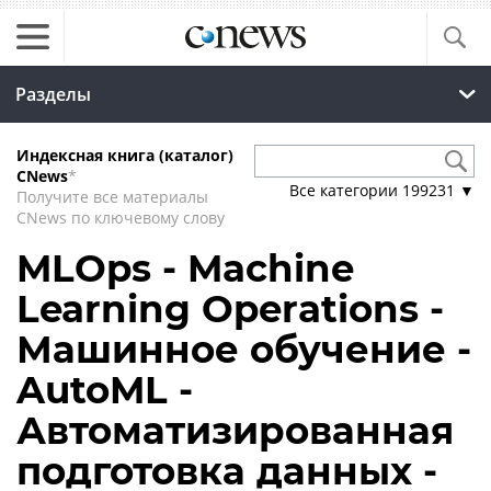
Разделы
Индексная книга (каталог)
CNews
*
Все категории
199231
▼
Получите все материалы
CNews по ключевому слову
MLOps - Machine
Learning Operations -
Машинное обучение -
AutoML -
Автоматизированная
подготовка данных -