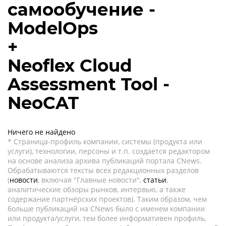
самообучение -
ModelOps
+
Neoflex Cloud
Assessment Tool -
NeoCAT
Ничего не найдено
* Страница-профиль компании, системы (продукта или
услуги), технологии, персоны и т.п. создается редактором
на основе анализа архива публикаций портала CNews.
Обрабатываются тексты всех редакционных разделов
(
новости
, включая "Главные новости",
статьи
,
аналитические обзоры рынков, интервью, а также
содержание партнёрских проектов). Таким образом, чем
больше публикаций на CNews было с именем компании
или продукта/услуги, тем более информативен профиль.