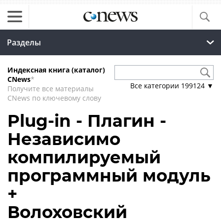
Разделы
Индексная книга (каталог)
CNews
*
Все категории
199124
▼
Получите все материалы
CNews по ключевому слову
Plug-in - Плагин -
Независимо
компилируемый
программный модуль
+
Волоховский