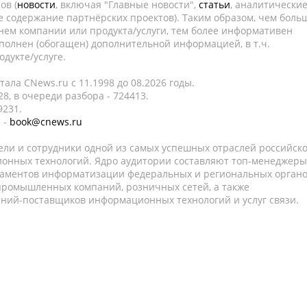
ов (
новости
, включая "Главные новости",
статьи
, аналитически
е содержание партнёрских проектов). Таким образом, чем боль
нем компании или продукта/услуги, тем более информативен
полнен (обогащен) дополнительной информацией, в т.ч.
дукте/услуге.
ала CNews.ru c 11.1998 до 08.2026 годы.
8, в очереди разбора - 724413.
9231.
 -
book@cnews.ru
ели и сотрудники одной из самых успешных отраслей российск
онных технологий. Ядро аудитории составляют топ-менеджеры
таментов информатизации федеральных и региональных орган
 промышленных компаний, розничных сетей, а также
аний-поставщиков информационных технологий и услуг связи.