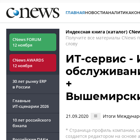
ГЛАВНАЯ
НОВОСТИ
АНАЛИТИКА
КО
Индексная книга (каталог) CNe
Получите все материалы CNews 
CNews FORUM
слову
12 ноября
ИТ-сервис - 
CNews AWARDS
12 ноября
обслуживани
+
30 лет рынку ERP
в России
Вышемирски
Главные
ИТ-сценарии
2026
21.09.2020
Итоги Междунар
10 лет российского
бэкапа
* Страница-профиль компании, сис
создается редактором на основе
Российские ПАКи