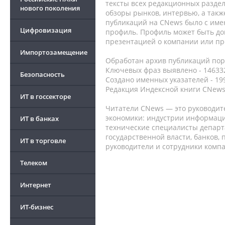
тексты всех редакционных раздел
нового поколения
обзоры рынков, интервью, а такж
публикаций на CNews было с име
Цифровизация
профиль. Профиль может быть до
презентацией о компании или про
Импортозамещение
Обработан архив публикаций порт
Ключевых фраз выявлено - 146332
Безопасность
Создано именных указателей - 19
Редакция Индексной книги CNews
ИТ в госсекторе
Читатели CNews — это руководит
экономики: индустрии информаци
ИТ в банках
технические специалисты депар
государственной власти, банков,
ИТ в торговле
руководители и сотрудники комп
Телеком
Интернет
ИТ-бизнес