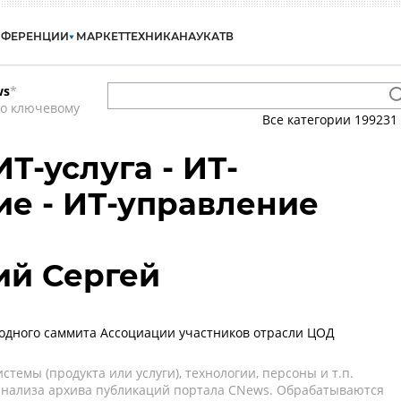
НФЕРЕНЦИИ
МАРКЕТ
ТЕХНИКА
НАУКА
ТВ
ws
*
по ключевому
Все категории
199231
ИТ-услуга - ИТ-
е - ИТ-управление
й Сергей
одного саммита Ассоциации участников отрасли ЦОД
темы (продукта или услуги), технологии, персоны и т.п.
 анализа архива публикаций портала CNews. Обрабатываются