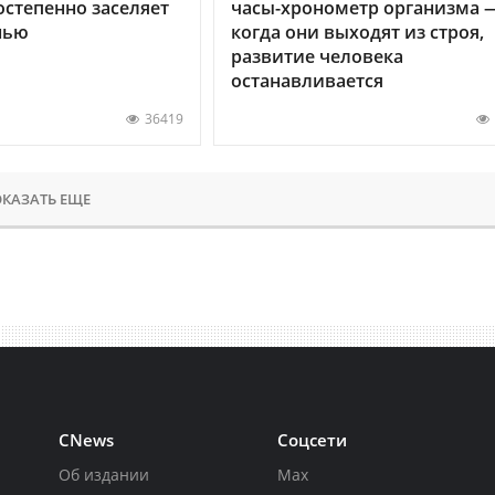
остепенно заселяет
часы-хронометр организма 
нью
когда они выходят из строя,
развитие человека
останавливается
36419
КАЗАТЬ ЕЩЕ
CNews
Соцсети
Об издании
Max