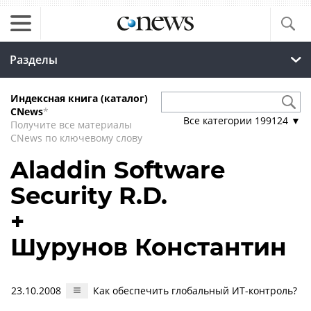
Разделы
Индексная книга (каталог)
CNews
*
Все категории
199124
▼
Получите все материалы
CNews по ключевому слову
Aladdin Software
Security R.D.
+
Шурунов Константин
23.10.2008
Как обеспечить глобальный ИТ-контроль?