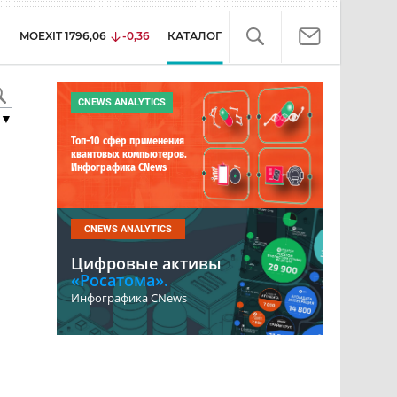
MOEXIT
1796,06
-0,36
КАТАЛОГ
CNEWS ANALYTICS
▼
Топ-10 сфер применения
квантовых компьютеров.
Инфографика CNews
CNEWS ANALYTICS
Цифровые активы
«Росатома».
Инфографика CNews