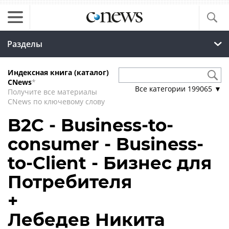
Разделы
Индексная книга (каталог)
CNews
*
Все категории
199065
▼
Получите все материалы
CNews по ключевому слову
B2C - Business-to-
consumer - Business-
to-Client - Бизнес для
Потребителя
+
Лебедев Никита