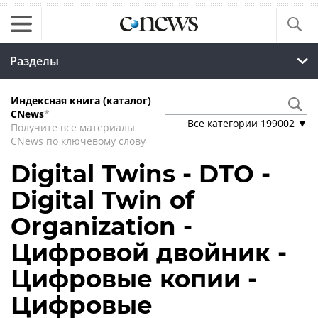
Разделы
Индексная книга (каталог)
CNews
*
Все категории
199002
▼
Получите все материалы
CNews по ключевому слову
Digital Twins - DTO -
Digital Twin of
Organization -
Цифровой двойник -
Цифровые копии -
Цифровые