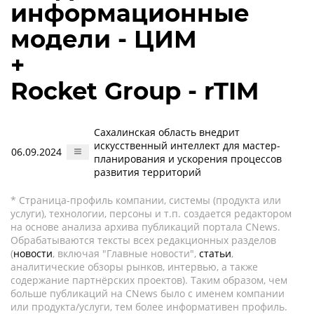
информационные
модели - ЦИМ
+
Rocket Group - rTIM
Сахалинская область внедрит
искусственный интеллект для мастер-
06.09.2024
планирования и ускорения процессов
развития территорий
* Страница-профиль компании, системы (продукта или
услуги), технологии, персоны и т.п. создается редактором
на основе анализа архива публикаций портала CNews.
Обрабатываются тексты всех редакционных разделов
(
новости
, включая "Главные новости",
статьи
,
аналитические обзоры рынков, интервью, а также
содержание партнёрских проектов). Таким образом, чем
больше публикаций на CNews было с именем компании
или продукта/услуги, тем более информативен профиль.