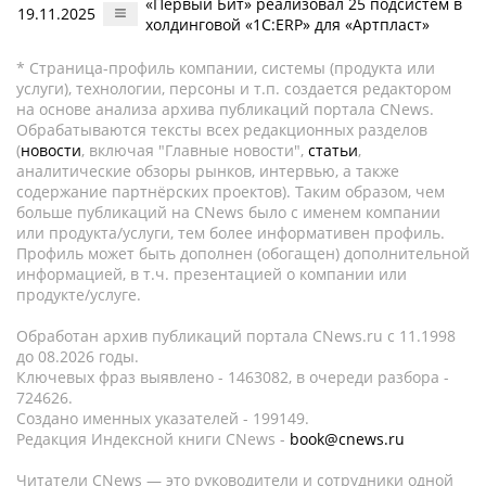
«Первый Бит» реализовал 25 подсистем в
19.11.2025
холдинговой «1С:ERP» для «Артпласт»
* Страница-профиль компании, системы (продукта или
услуги), технологии, персоны и т.п. создается редактором
на основе анализа архива публикаций портала CNews.
Обрабатываются тексты всех редакционных разделов
(
новости
, включая "Главные новости",
статьи
,
аналитические обзоры рынков, интервью, а также
содержание партнёрских проектов). Таким образом, чем
больше публикаций на CNews было с именем компании
или продукта/услуги, тем более информативен профиль.
Профиль может быть дополнен (обогащен) дополнительной
информацией, в т.ч. презентацией о компании или
продукте/услуге.
Обработан архив публикаций портала CNews.ru c 11.1998
до 08.2026 годы.
Ключевых фраз выявлено - 1463082, в очереди разбора -
724626.
Создано именных указателей - 199149.
Редакция Индексной книги CNews -
book@cnews.ru
Читатели CNews — это руководители и сотрудники одной