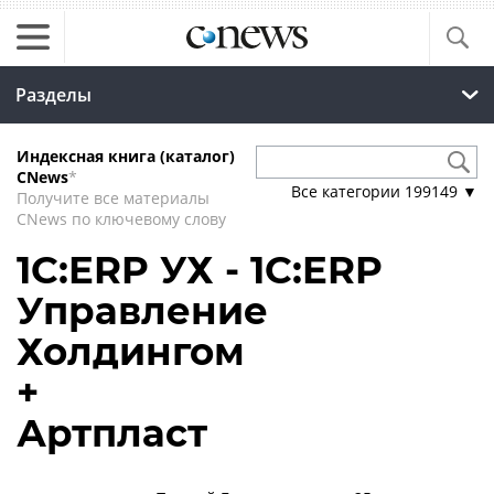
Разделы
Индексная книга (каталог)
CNews
*
Все категории
199149
▼
Получите все материалы
CNews по ключевому слову
1С:ERP УХ - 1С:ERP
Управление
Холдингом
+
Артпласт