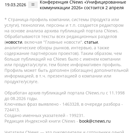
Конференция CNews «Унифицированные
19.03.2026
коммуникации 2026» состоится 2 апреля
* Страница-профиль компании, системы (продукта или
услуги), технологии, персоны и т.п. создается редактором
на основе анализа архива публикаций портала CNews.
Обрабатываются тексты всех редакционных разделов
(
новости
, включая "Главные новости",
статьи
,
аналитические обзоры рынков, интервью, а также
содержание партнёрских проектов). Таким образом, чем
больше публикаций на CNews было с именем компании
или продукта/услуги, тем более информативен профиль.
Профиль может быть дополнен (обогащен) дополнительной
информацией, в т.ч. презентацией о компании или
продукте/услуге.
Обработан архив публикаций портала CNews.ru c 11.1998
до 08.2026 годы.
Ключевых фраз выявлено - 1463328, в очереди разбора -
724413.
Создано именных указателей - 199231.
Редакция Индексной книги CNews -
book@cnews.ru
Читатели CNews — это руководители и сотрудники одной