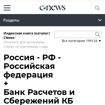
Разделы
Индексная книга (каталог)
CNews
*
Все категории
199124
▼
Получите все материалы
CNews по ключевому слову
Россия - РФ -
Российская
федерация
+
Банк Расчетов и
Сбережений КБ