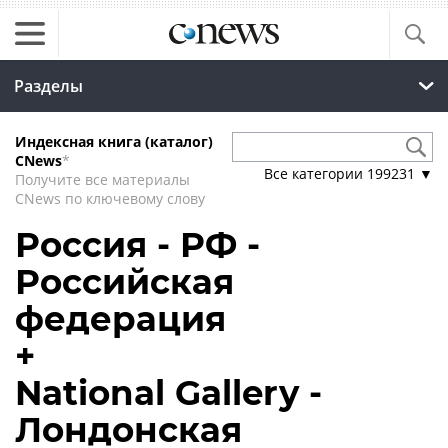
Разделы
Индексная книга (каталог)
CNews
*
Все категории
199231
▼
Получите все материалы
CNews по ключевому слову
Россия - РФ -
Российская
федерация
+
National Gallery -
Лондонская