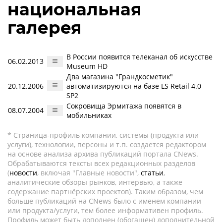
национальная
галерея
В России появится телеканал об искусстве
06.02.2013
Museum HD
Два магазина "Грандкосметик"
20.12.2006
автоматизируются на базе LS Retail 4.0
SP2
Сокровища Эрмитажа появятся в
08.07.2004
мобильниках
* Страница-профиль компании, системы (продукта или
услуги), технологии, персоны и т.п. создается редактором
на основе анализа архива публикаций портала CNews.
Обрабатываются тексты всех редакционных разделов
(
новости
, включая "Главные новости",
статьи
,
аналитические обзоры рынков, интервью, а также
содержание партнёрских проектов). Таким образом, чем
больше публикаций на CNews было с именем компании
или продукта/услуги, тем более информативен профиль.
Профиль может быть дополнен (обогащен) дополнительной