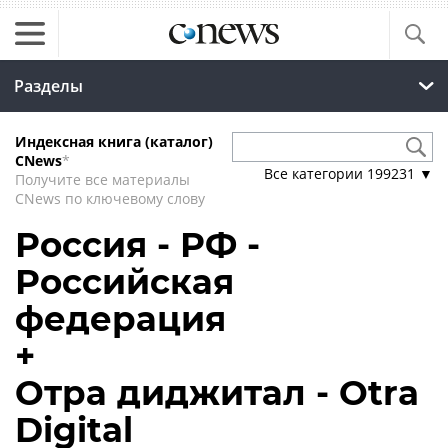
Разделы
Индексная книга (каталог)
CNews
*
Все категории
199231
▼
Получите все материалы
CNews по ключевому слову
Россия - РФ -
Российская
федерация
+
Отра диджитал - Otra
Digital