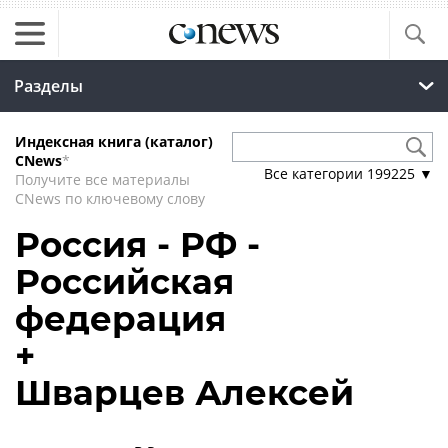
Разделы
Индексная книга (каталог)
CNews
*
Все категории
199225
▼
Получите все материалы
CNews по ключевому слову
Россия - РФ -
Российская
федерация
+
Шварцев Алексей