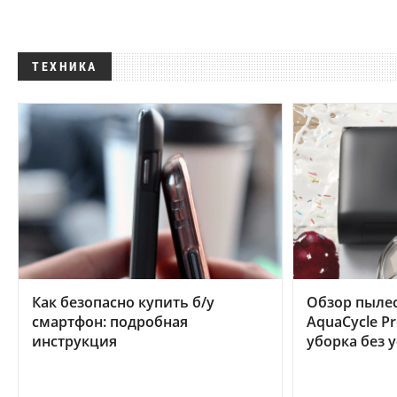
ТЕХНИКА
Как безопасно купить б/у
Обзор пылес
смартфон: подробная
AquaCycle Pr
инструкция
уборка без 