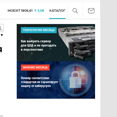
MOEXIT
1806,61
3,08
КАТАЛОГ
ТЕХНОЛОГИЯ МЕСЯЦА
▼
Как выбрать сервер
для ЦОД и не прогадать
я
в перспективе
МНЕНИЕ МЕСЯЦА
Почему соответствие
стандартам не гарантирует
защиту от киберугроз
е
ше