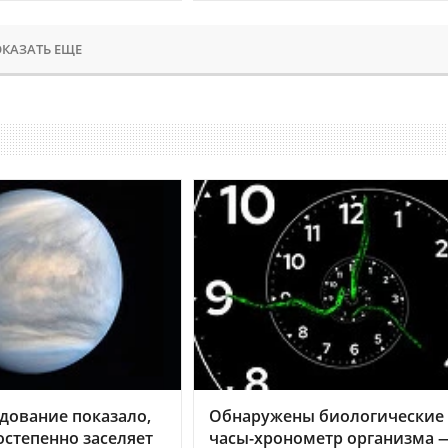
КАЗАТЬ ЕЩЕ
дование показало,
Обнаружены биологические
остепенно заселяет
часы-хронометр организма 