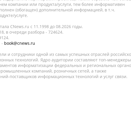
нем компании или продукта/услуги, тем более информативен
полнен (обогащен) дополнительной информацией, в т.ч.
дукте/услуге.
ала CNews.ru c 11.1998 до 08.2026 годы.
8, в очереди разбора - 724624.
9124.
 -
book@cnews.ru
ели и сотрудники одной из самых успешных отраслей российск
онных технологий. Ядро аудитории составляют топ-менеджеры
таментов информатизации федеральных и региональных орган
 промышленных компаний, розничных сетей, а также
аний-поставщиков информационных технологий и услуг связи.