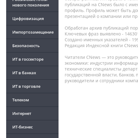
публикаций на CNews было с име
нового поколения
профиль. Профиль может быть до
презентацией о компании или про
Цифровизация
Обработан архив публикаций порт
Импортозамещение
Ключевых фраз выявлено - 146301
Создано именных указателей - 19
Редакция Индексной книги CNews
Безопасность
Читатели CNews — это руководит
ИТ в госсекторе
экономики: индустрии информаци
технические специалисты депар
ИТ в банках
государственной власти, банков,
руководители и сотрудники комп
ИТ в торговле
Телеком
Интернет
ИТ-бизнес