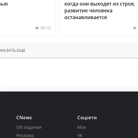
нью
когда они выходят из строя,
развитие человека
останавливается
36172
КАЗАТЬ ЕЩЕ
CNews
Соцсети
Об издании
Max
Реклама
VK