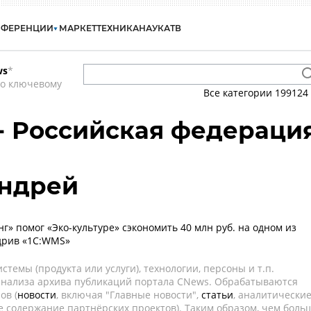
НФЕРЕНЦИИ
МАРКЕТ
ТЕХНИКА
НАУКА
ТВ
ws
*
по ключевому
Все категории
199124
 - Российская федераци
ндрей
г» помог «Эко-культуре» сэкономить 40 млн руб. на одном из
дрив «1С:WMS»
темы (продукта или услуги), технологии, персоны и т.п.
 анализа архива публикаций портала CNews. Обрабатываются
ов (
новости
, включая "Главные новости",
статьи
, аналитически
е содержание партнёрских проектов). Таким образом, чем боль