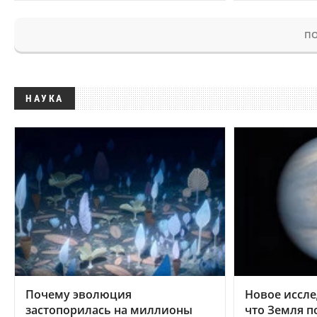
ПО
НАУКА
Почему эволюция
Новое иссле
застопорилась на миллионы
что Земля п