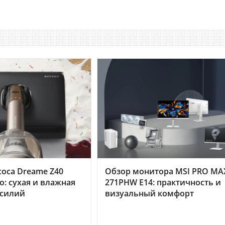
оса Dreame Z40
Обзор монитора MSI PRO MA
o: сухая и влажная
271PHW E14: практичность и
усилий
визуальный комфорт