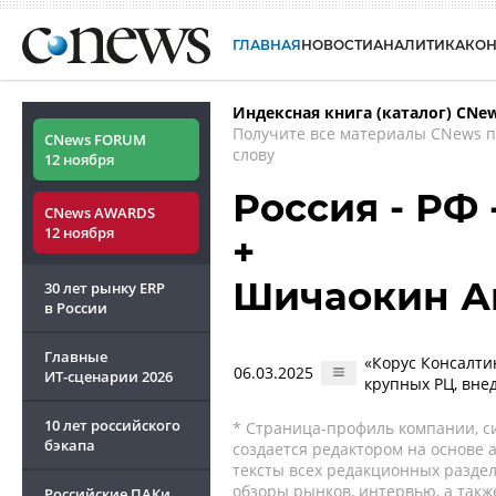
ГЛАВНАЯ
НОВОСТИ
АНАЛИТИКА
КО
Индексная книга (каталог) CNe
Получите все материалы CNews 
CNews FORUM
слову
12 ноября
Россия - РФ
CNews AWARDS
12 ноября
+
Шичаокин А
30 лет рынку ERP
в России
Главные
«Корус Консалтин
06.03.2025
ИТ-сценарии
2026
крупных РЦ, вне
10 лет российского
* Страница-профиль компании, сис
бэкапа
создается редактором на основе
тексты всех редакционных раздел
обзоры рынков, интервью, а такж
Российские ПАКи