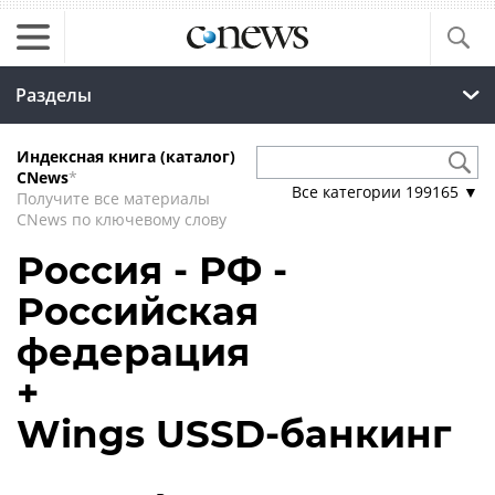
Разделы
Индексная книга (каталог)
CNews
*
Все категории
199165
▼
Получите все материалы
CNews по ключевому слову
Россия - РФ -
Российская
федерация
+
Wings USSD-банкинг