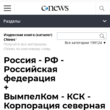
Разделы
Индексная книга (каталог)
CNews
*
Все категории
199124
▼
Получите все материалы
CNews по ключевому слову
Россия - РФ -
Российская
федерация
+
ВымпелКом - КСК -
Корпорация северная