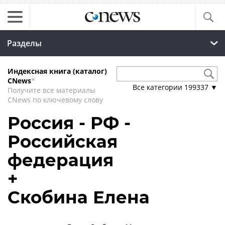
Разделы
Индексная книга (каталог)
CNews
*
Все категории
199337
▼
Получите все материалы
CNews по ключевому слову
Россия - РФ -
Российская
федерация
+
Скобина Елена