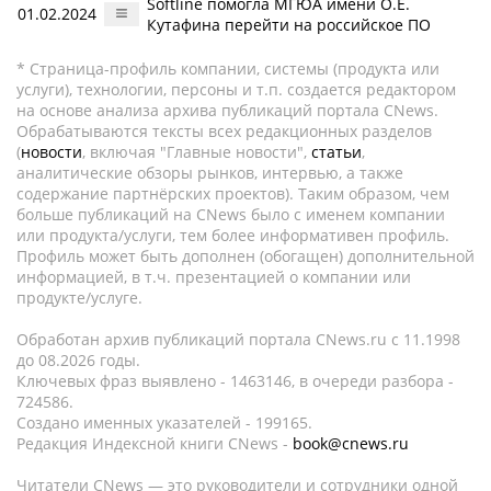
Softline помогла МГЮА имени О.Е.
01.02.2024
Кутафина перейти на российское ПО
* Страница-профиль компании, системы (продукта или
услуги), технологии, персоны и т.п. создается редактором
на основе анализа архива публикаций портала CNews.
Обрабатываются тексты всех редакционных разделов
(
новости
, включая "Главные новости",
статьи
,
аналитические обзоры рынков, интервью, а также
содержание партнёрских проектов). Таким образом, чем
больше публикаций на CNews было с именем компании
или продукта/услуги, тем более информативен профиль.
Профиль может быть дополнен (обогащен) дополнительной
информацией, в т.ч. презентацией о компании или
продукте/услуге.
Обработан архив публикаций портала CNews.ru c 11.1998
до 08.2026 годы.
Ключевых фраз выявлено - 1463146, в очереди разбора -
724586.
Создано именных указателей - 199165.
Редакция Индексной книги CNews -
book@cnews.ru
Читатели CNews — это руководители и сотрудники одной