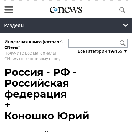
Разделы
Индексная книга (каталог)
CNews
*
Все категории
199165
▼
Получите все материалы
CNews по ключевому слову
Россия - РФ -
Российская
федерация
+
Коношко Юрий