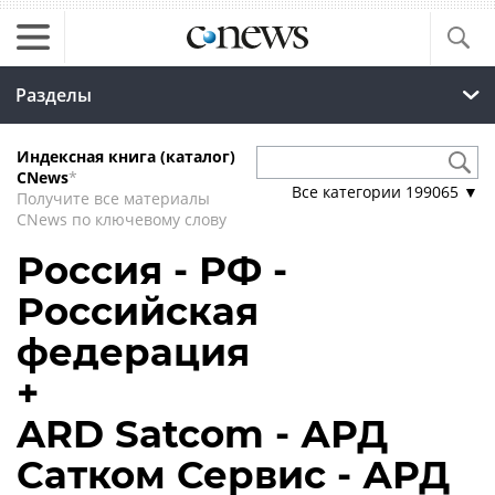
Разделы
Индексная книга (каталог)
CNews
*
Все категории
199065
▼
Получите все материалы
CNews по ключевому слову
Россия - РФ -
Российская
федерация
+
ARD Satcom - АРД
Сатком Сервис - АРД