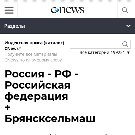
Разделы
Индексная книга (каталог)
CNews
*
Все категории
199231
▼
Получите все материалы
CNews по ключевому слову
Россия - РФ -
Российская
федерация
+
Брянсксельмаш