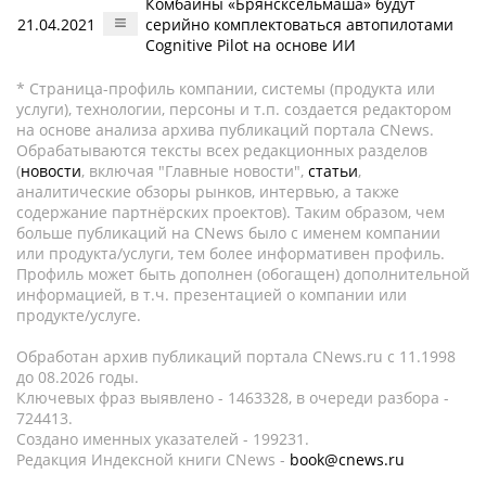
Комбайны «Брянсксельмаша» будут
21.04.2021
серийно комплектоваться автопилотами
Cognitive Pilot на основе ИИ
* Страница-профиль компании, системы (продукта или
услуги), технологии, персоны и т.п. создается редактором
на основе анализа архива публикаций портала CNews.
Обрабатываются тексты всех редакционных разделов
(
новости
, включая "Главные новости",
статьи
,
аналитические обзоры рынков, интервью, а также
содержание партнёрских проектов). Таким образом, чем
больше публикаций на CNews было с именем компании
или продукта/услуги, тем более информативен профиль.
Профиль может быть дополнен (обогащен) дополнительной
информацией, в т.ч. презентацией о компании или
продукте/услуге.
Обработан архив публикаций портала CNews.ru c 11.1998
до 08.2026 годы.
Ключевых фраз выявлено - 1463328, в очереди разбора -
724413.
Создано именных указателей - 199231.
Редакция Индексной книги CNews -
book@cnews.ru