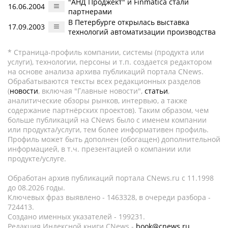
"АНД Проджект" и Finmatica стали
16.06.2004
партнерами
В Петербурге открылась выставка
17.09.2003
технологий автоматизации производства
* Страница-профиль компании, системы (продукта или
услуги), технологии, персоны и т.п. создается редактором
на основе анализа архива публикаций портала CNews.
Обрабатываются тексты всех редакционных разделов
(
новости
, включая "Главные новости",
статьи
,
аналитические обзоры рынков, интервью, а также
содержание партнёрских проектов). Таким образом, чем
больше публикаций на CNews было с именем компании
или продукта/услуги, тем более информативен профиль.
Профиль может быть дополнен (обогащен) дополнительной
информацией, в т.ч. презентацией о компании или
продукте/услуге.
Обработан архив публикаций портала CNews.ru c 11.1998
до 08.2026 годы.
Ключевых фраз выявлено - 1463328, в очереди разбора -
724413.
Создано именных указателей - 199231.
Редакция Индексной книги CNews -
book@cnews.ru