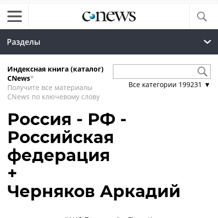
Разделы
Индексная книга (каталог)
CNews
*
Все категории
199231
▼
Получите все материалы
CNews по ключевому слову
Россия - РФ -
Российская
федерация
+
Черняков Аркадий