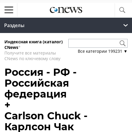
Разделы
Индексная книга (каталог)
CNews
*
Все категории
199231
▼
Получите все материалы
CNews по ключевому слову
Россия - РФ -
Российская
федерация
+
Carlson Chuck -
Карлсон Чак