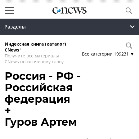
Разделы
Индексная книга (каталог)
CNews
*
Все категории
199231
▼
Получите все материалы
CNews по ключевому слову
Россия - РФ -
Российская
федерация
+
Гуров Артем