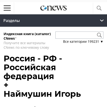
Разделы
Индексная книга (каталог)
CNews
*
Все категории
199231
▼
Получите все материалы
CNews по ключевому слову
Россия - РФ -
Российская
федерация
+
Наймушин Игорь